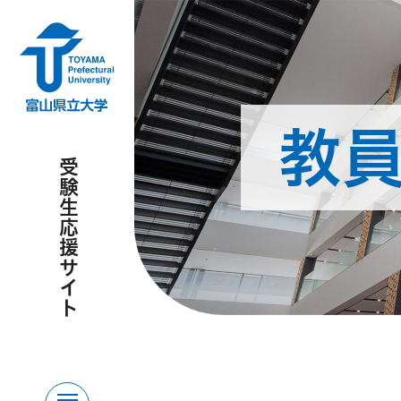
教
トップページ
受験生応援サイト
Top
学部・学科
Fuculty
工学部
情報工学部
看護学部
月刊ドンマス