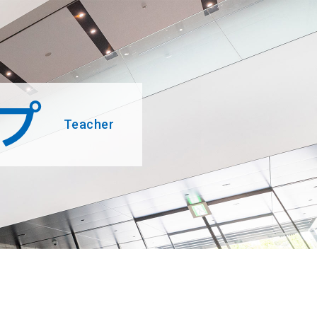
プ
学
Teacher