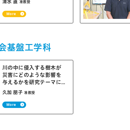
清水 直
准教授
More
社会基盤工学科
川の中に侵入する樹木が
災害にどのような影響を
与えるかを研究テーマに
しています
久加 朋子
准教授
More