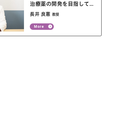
治療薬の開発を目指して
います
長井 良憲
教授
More