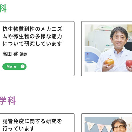
科
抗生物質耐性のメカニズ
ムや微生物の多様な能力
について研究しています
高田 啓
講師
More
学科
腸管免疫に関する研究を
行っています