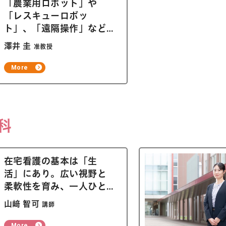
「農業用ロボット」や
「レスキューロボッ
ト」、「遠隔操作」など
を研究しています
澤井 圭
准教授
More
科
在宅看護の基本は「生
活」にあり。広い視野と
柔軟性を育み、一人ひと
りに寄り添う看護を
山﨑 智可
講師
More