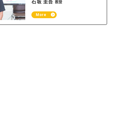
石坂 圭吾
教授
More