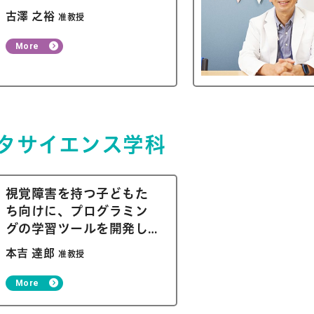
古澤 之裕
准教授
More
ータサイエンス学科
視覚障害を持つ子どもた
ち向けに、プログラミン
グの学習ツールを開発し
ています
本吉 達郎
准教授
More