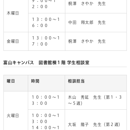
９：００～１
桐澤 さやか 先生
２：００
木曜日
１３：００～１
中田 翔太郎 先生
６：００
１３：００～１
金曜日
桐澤 さやか 先生
７：００
富山キャンパス 図書館棟１階 学生相談室
曜日
時間
相談担当
１０：００～１
木山 秀延 先生（第１・３
３：００
～５週）
火曜日
１０：００～１
３：００
大坂 陽子 先生（第２週）
１４：００～１