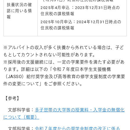
扶養状況の確
2025年
4
月申込 ：
2023
年
12
月
31
日時点の
認に用いる情
住民税の課税情報
報
2025年
10
月申込：
2024
年
12
月
31
日時点の
住民税の課税情報
※アルバイトの収入が多く扶養から外れている場合は、子ど
もとしてカウントされない可能性があります。
※採用後の支援継続には、一定の学業要件を満たす必要があ
ります。詳細は以下の「令和７年度日本学生支援機構
（JASSO）給付奨学金及び高等教育の修学支援制度の学業要
件の変更について」をご参照ください。
【参考】
文部科学省：
多子世帯の大学等の授業料・入学金の無償化
について（概要）
文部科学省：
令和７年度からの奨学金制度の改正に係る