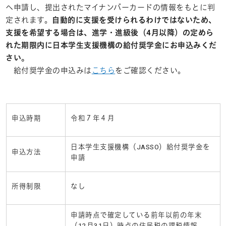
へ申請し、提出されたマイナンバーカードの情報をもとに判
定されます。
自動的に支援を受けられるわけではないため、
支援を希望する場合は、進学・進級後（
4
月以降）の定めら
れた期限内に日本学生支援機構の給付奨学金にお申込みくだ
さい。
給付奨学金の申込みは
こちら
をご確認ください。
申込時期
令和７年４月
日本学生支援機構（
JASSO
）給付奨学金を
申込方法
申請
所得制限
なし
申請時点で確定している前年以前の年末
（
12
月
31
日）時点の住民税の課税情報