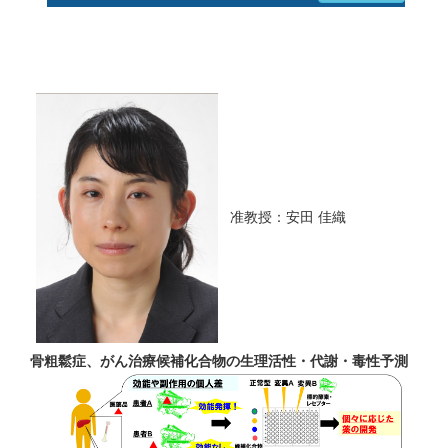
准教授：安田 佳織
骨粗鬆症、がん治療候補化合物の生理活性・代謝・毒性予測