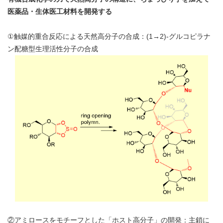
医薬品・生体医工材料を開発する
①触媒的重合反応による天然高分子の合成：(1→2)-グルコピラナ
ン配糖型生理活性分子の合成
②アミロースをモチーフとした「ホスト高分子」の開発：主鎖に