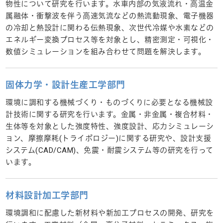
物性について研究を行います。水車内部の気液流れ・高温金
属融体・衝撃波を伴う高速気流などの熱流動現象、電子機器
の冷却と熱設計に関わる伝熱現象、次世代冷媒や水素などの
エネルギー変換プロセス等を対象とし、精密測定・可視化・
数値シミュレーションを組み合わせて問題を解決します。
固体力学・設計生産工学部門
環境に調和する機械づくり・ものづくりに必要となる機械設
計技術に関する研究を行います。金属・非金属・複合材料・
生体等を対象とした強度特性、強度設計、応力シミュレーシ
ョン、摩擦摩耗(トライボロジー)に関する研究や、設計支援
システム(CAD/CAM)、免震・耐震システム等の研究を行って
います。
材料設計加工学部門
環境調和に配慮した新材料や新加工プロセスの開発、研究を