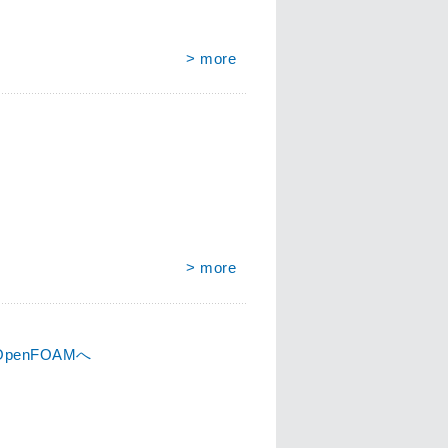
> more
> more
enFOAMへ