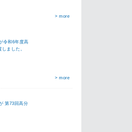
> more
が令和6年度高
賞しました。
> more
 第73回高分