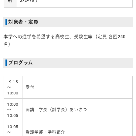
所
2-2-78 ）
対象者・定員
本学への進学を希望する高校生、受験生等（定員 各回240
名）
プログラム
9:15
～
受付
10:00
10:00
～
開講 学長（副学長）あいさつ
10:05
10:05
～
看護学部・学科紹介