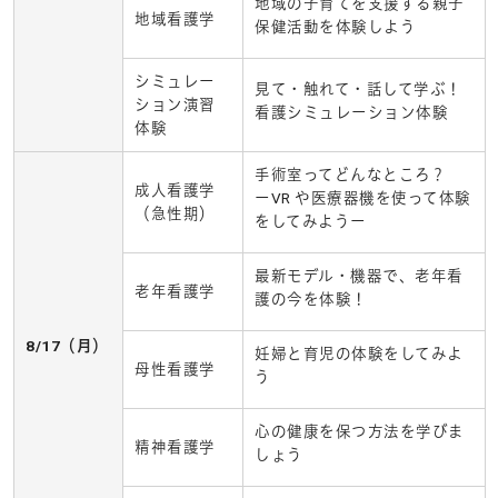
地域の子育てを支援する親子
地域看護学
保健活動を体験しよう
シミュレー
見て・触れて・話して学ぶ！
ション演習
看護シミュレーション体験
体験
手術室ってどんなところ？
成人看護学
ーVR や医療器機を使って体験
（急性期）
をしてみようー
最新モデル・機器で、老年看
老年看護学
護の今を体験！
8/17（月）
妊婦と育児の体験をしてみよ
母性看護学
う
心の健康を保つ方法を学びま
精神看護学
しょう