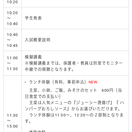
10:20
10:20
～
学生発表
10:40
10:40
～
入試概要説明
10:45
模擬講義
11:00
～
※模擬講義までは、保護者・教員は別室でモニター
11:30
中継での視聴となります。
ランチ体験（有料、事前申込）
NEW
主菜、小鉢、ご飯、みそ汁のセット 600円（当
日食堂での支払い）
主菜は人気メニューの『ジューシー唐揚げ』『 ハ
ンバーグおろしソース』からお選びいただけます。
ランチ体験は11:30～、12:20～の２部制となりま
11:30
～
す。
15:00