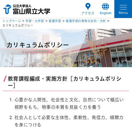
Menu
English
アクセス
トップページ
学部・大学院
看護学部
看護学部の教育の目的・方針
カリキュラムポリシー
カリキュラムポリシー
Curriculum Policy
教育課程編成・実施方針［カリキュラムポリシ
ー］
心豊かな人間性、社会性と文化、自然について幅広い
視野をもち、物事の本質を見抜く力を養う
社会人として必要な主体性、柔軟性、発信力、傾聴力
を身につける