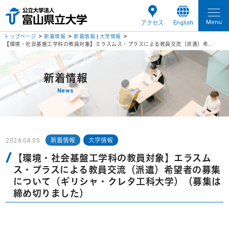
Menu
English
アクセス
トップページ
新着情報
新着情報
|
大学情報
【環境・社会基盤工学科の教員対象】エラスムス・プラスによる教員交流（派遣）希望者の募集について（ギリシャ・クレタ工科大学）（募集は締め切りました）
新着情報
News
2024.04.05
新着情報
大学情報
【環境・社会基盤工学科の教員対象】エラスム
ス・プラスによる教員交流（派遣）希望者の募集
について（ギリシャ・クレタ工科大学）（募集は
締め切りました）