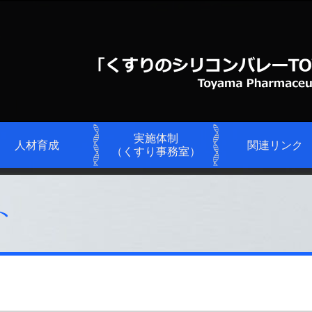
実施体制
人材育成
関連リンク
（くすり事務室）
ト