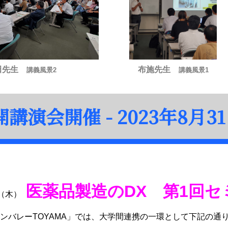
田先生
布施先生
講義風景2
講義風景1
講演会開催 - 2023年8月31
医薬品製造のDX 第1回セ
日（木）
ンバレーTOYAMA」では、大学間連携の一環として下記の通