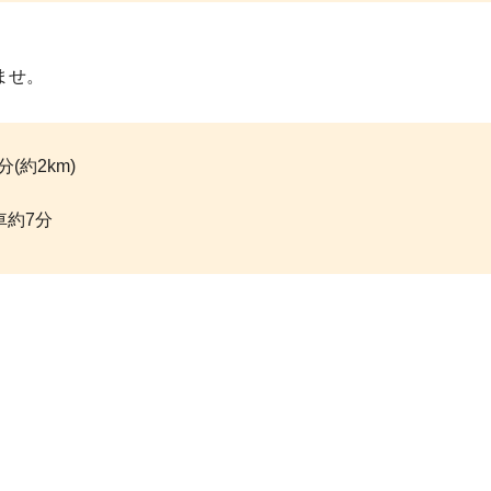
ませ。
(約2km)
車約7分