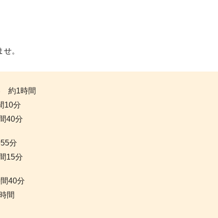
ませ。
 約1時間
10分
間40分
55分
間15分
間40分
3時間