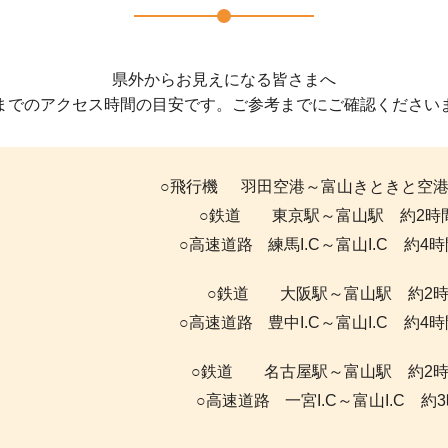
県外からお見えになる皆さまへ
までのアクセス時間の目安です。ご参考までにご確認ください
○飛行機
羽田空港～富山きときと空港
○鉄道
東京駅～富山駅 約2時間
○高速道路
練馬I.C～富山I.C 約4時
○鉄道
大阪駅～富山駅 約2時
○高速道路
豊中I.C～富山I.C 約4時
・
○鉄道
名古屋駅～富山駅 約2時
○高速道路
一宮I.C～富山I.C 約