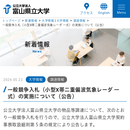
Menu
English
アクセス
トップページ
新着情報
大学情報
|
大学情報
調達情報
一般競争入札（小型X帯二重偏波気象レーダ 一式）の実施について（公告）
新着情報
News
2026.05.22
大学情報
調達情報
一般競争入札（小型X帯二重偏波気象レーダ 一
式）の実施について（公告）
公立大学法人富山県立大学の物品等調達について、次のとお
り一般競争入札を行うので、公立大学法人富山県立大学契約
事務取扱細則第５条の規定により公告します。