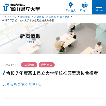
Menu
English
アクセス
トップページ
新着情報
入試情報
|
入試情報
合格発表
令和７年度富山県立大学学校推薦型選抜合格者
新着情報
News
2024.12.06
入試情報
合格発表
令和７年度富山県立大学学校推薦型選抜合格者
こちらをご覧ください。