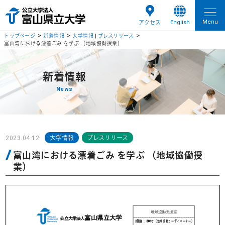
Menu
English
アクセス
トップページ
新着情報
大学情報
|
プレスリリース
富山湾における漂着ごみ を学ぶ （地域協働授業）
新着情報
News
2023.04.12
大学情報
プレスリリース
富山湾における漂着ごみ を学ぶ （地域協働授
業）