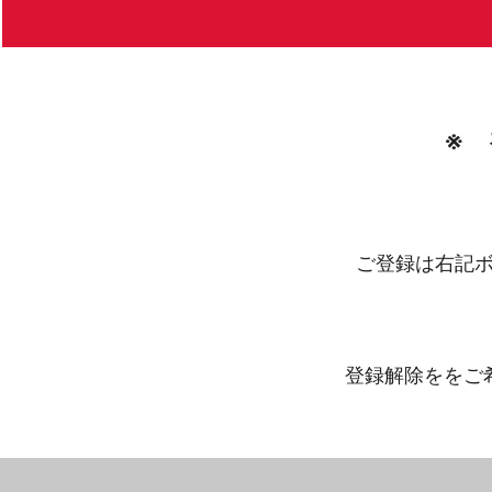
※
ご登録は右記
登録解除ををご